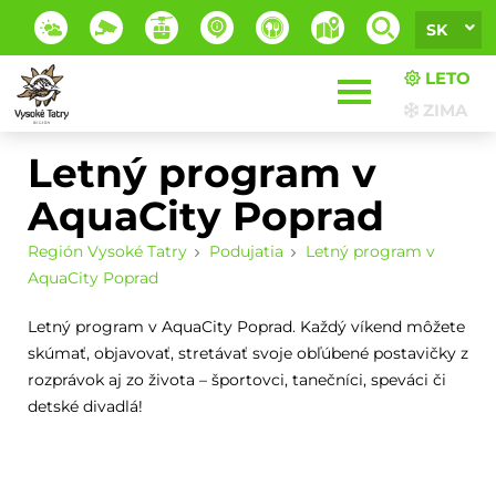
SK
LETO
ZIMA
Letný program v
AquaCity Poprad
Región Vysoké Tatry
Podujatia
Letný program v
AquaCity Poprad
Letný program v AquaCity Poprad. Každý víkend môžete
skúmať, objavovať, stretávať svoje obľúbené postavičky z
rozprávok aj zo života – športovci, tanečníci, speváci či
detské divadlá!