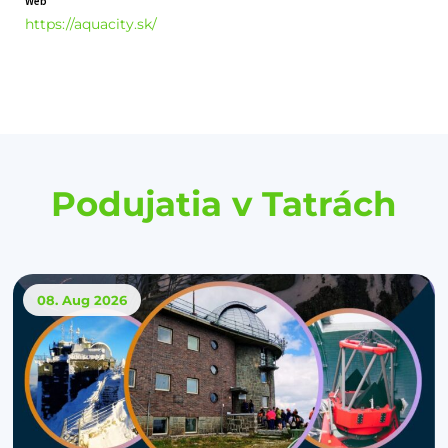
Web
https://aquacity.sk/
Podujatia v Tatrách
08. Aug
2026