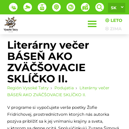
SK
LETO
ZIMA
Literárny večer
BÁSEŇ AKO
ZVÄČŠOVACIE
SKLÍČKO II.
Región Vysoké Tatry
Podujatia
Literárny večer
BÁSEŇ AKO ZVÄČŠOVACIE SKLÍČKO II.
V programe si vypočujete verše poetky Žofie
Fridrichovej, prostredníctvom ktorých nás autorka
pozýva priblížiť sa k jej vnímaniu krajiny a sveta,
v ktorom sa denne ocitá. Spoluúčinkujú Zuzana Šimová