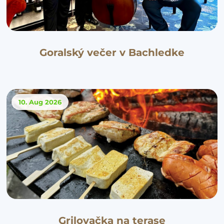
Goralský večer v Bachledke
10. Aug
2026
Grilovačka na terase