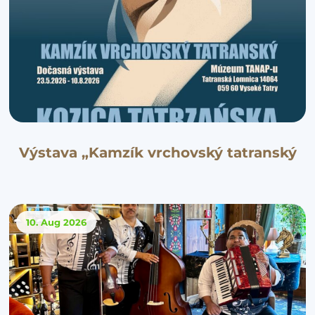
Výstava „Kamzík vrchovský tatranský
10. Aug
2026