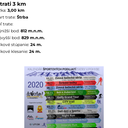
trati 3 km
žka:
3,00
km
rt trate:
Štrba
ľ trate:
jnižší bod:
812
m.n.m.
jvyšší bod:
829
m.n.m.
lkové stúpanie:
24
m.
lkové klesanie:
24
m.