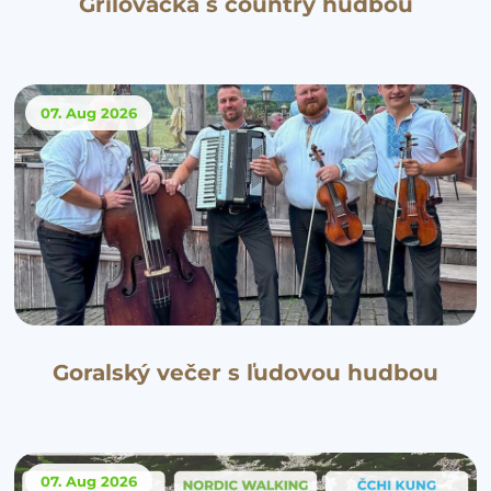
Grilovačka s country hudbou
07. Aug
2026
Goralský večer s ľudovou hudbou
07. Aug
2026