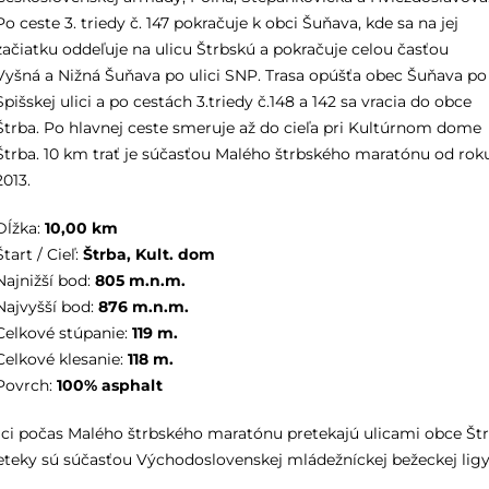
Po ceste 3. triedy č. 147 pokračuje k obci Šuňava, kde sa na jej
začiatku oddeľuje na ulicu Štrbskú a pokračuje celou časťou
Vyšná a Nižná Šuňava po ulici SNP. Trasa opúšťa obec Šuňava po
Spišskej ulici a po cestách 3.triedy č.148 a 142 sa vracia do obce
Štrba. Po hlavnej ceste smeruje až do cieľa pri Kultúrnom dome
Štrba. 10 km trať je súčasťou Malého štrbského maratónu od rok
2013.
Dĺžka:
10,00
km
Štart / Cieľ:
Štrba, Kult. dom
Najnižší bod:
805
m.n.m.
Najvyšší bod:
876
m.n.m.
Celkové stúpanie:
119
m.
Celkové klesanie:
118
m.
Povrch:
100% asphalt
aci počas Malého štrbského maratónu pretekajú ulicami obce Štr
eteky sú súčasťou Východoslovenskej mládežníckej bežeckej ligy