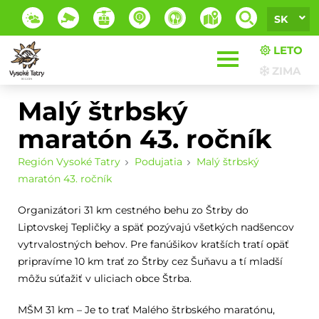
SK
LETO
ZIMA
Malý štrbský
maratón 43. ročník
Región Vysoké Tatry
Podujatia
Malý štrbský
maratón 43. ročník
Organizátori 31 km cestného behu zo Štrby do
Liptovskej Tepličky a späť pozývajú všetkých nadšencov
vytrvalostných behov. Pre fanúšikov kratších tratí opäť
pripravíme 10 km trať zo Štrby cez Šuňavu a tí mladší
môžu súťažiť v uliciach obce Štrba.
MŠM 31 km – Je to trať Malého štrbského maratónu,