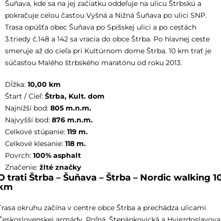
Šuňava, kde sa na jej začiatku oddeľuje na ulicu Štrbskú a
pokračuje celou časťou Vyšná a Nižná Šuňava po ulici SNP.
Trasa opúšťa obec Šuňava po Spišskej ulici a po cestách
3.triedy č.148 a 142 sa vracia do obce Štrba. Po hlavnej ceste
smeruje až do cieľa pri Kultúrnom dome Štrba. 10 km trať je
súčasťou Malého štrbského maratónu od roku 2013.
Dĺžka:
10,00
km
Štart / Cieľ:
Štrba, Kult. dom
Najnižší bod:
805
m.n.m.
Najvyšší bod:
876
m.n.m.
Celkové stúpanie:
119
m.
Celkové klesanie:
118
m.
Povrch:
100% asphalt
Značenie:
žlté značky
O trati Štrba – Šuňava – Štrba – Nordic walking 1
km
Trasa okruhu začína v centre obce Štrba a prechádza ulicami
Československej armády, Poľná, Štepánkovická a Hviezdoslavova