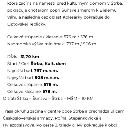
ktorá začína na námestí pred kultúrnym domom v Štrba,
pokračuje chotárom popri Šuňave smerom k Bielemu
Váhu a následne cez oblasť Kolesárky pokračuje do
Liptovskej Tepličky.
Celkové stúpanie / klesanie: 576 m / 576 m
Nadmorská výška min./max.: 797 m / 906 m
Dĺžka:
31,70
km
Štart / Cieľ:
Štrba, Kult. dom
Najnižší bod:
797
m.n.m.
Najvyšší bod:
908
m.n.m.
Celkové stúpanie:
578
m.
Celkové klesanie:
578
m.
O trati Štrba – Šuňava – Štrba – MŠM – 10 KM
Trasa okruhu začína v centre obce Štrba a prechádza ulicami
Československej armády, Poľná, Štepánkovická a
Hviezdoslavova. Po ceste 3. triedy č. 147 pokračuje k obci