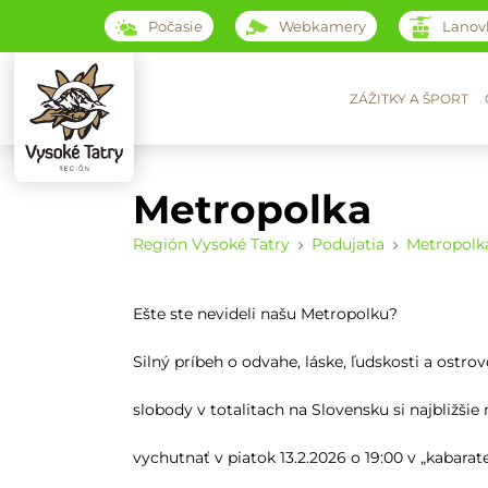
Počasie
Webkamery
Lanov
ZÁŽITKY A ŠPORT
Metropolka
Región Vysoké Tatry
Podujatia
Metropolk
Ešte ste nevideli našu Metropolku?
Silný príbeh o odvahe, láske, ľudskosti a ostro
slobody v totalitach na Slovensku si najbližši
vychutnať v piatok 13.2.2026 o 19:00 v „kabarat