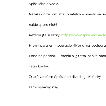
Spišského divadla.
Nezabudnite pozvať aj priateľov – miesto sa ur
nájde aj pre nich!
Rezervujte si lístky:
https://www.spisskedivadlo
Hlavní partneri inscenácie: @fond_na_podpor
Fond na podporu umenia a @tatra_banka Nad
Tatra banky.
Zriaďovateľom Spišského divadla je Košický
samosprávny kraj