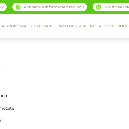
ky
Aktuality a informácie z regiónu
Turistické in
GASTRONÓMIA
UBYTOVANIE
WELLNESS A RELAX
REGIÓN
PODUJ
a
voch
e môžete
e“