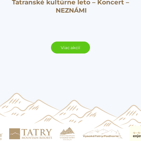
Tatranské kultúrne leto – Koncert –
NEZNÁMI
Viac akcií