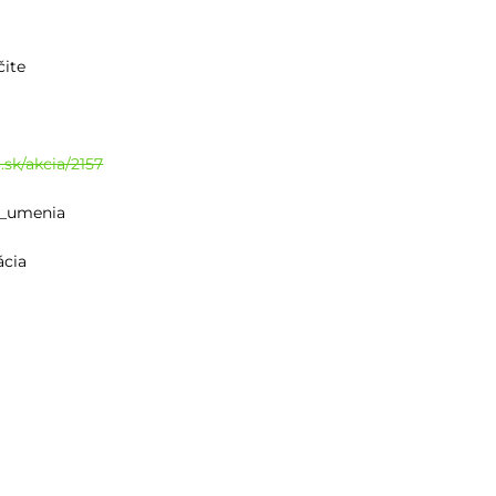
čite
.sk/akcia/2157
u_umenia
ácia