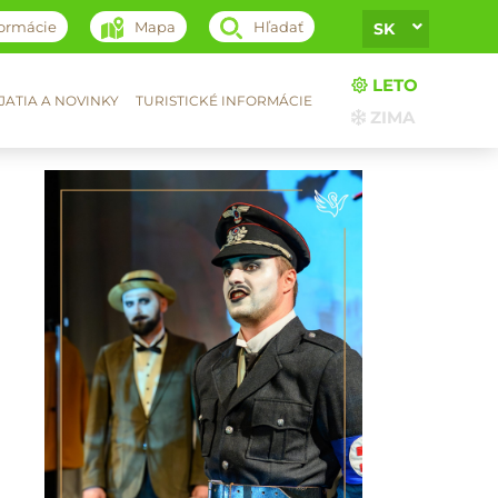
formácie
Mapa
Hľadať
SK
LETO
ATIA A NOVINKY
TURISTICKÉ INFORMÁCIE
ZIMA