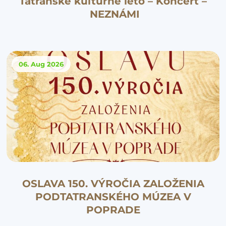
Tatranské kultúrne leto – Koncert –
NEZNÁMI
06. Aug
2026
OSLAVA 150. VÝROČIA ZALOŽENIA
PODTATRANSKÉHO MÚZEA V
POPRADE