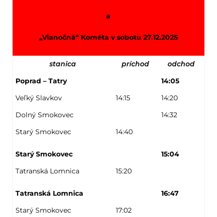
a
„Vianočná“ Kométa v sobotu 27.12.2025
stanica
príchod
odchod
Poprad – Tatry
14:05
Veľký Slavkov
14:15
14:20
Dolný Smokovec
14:32
Starý Smokovec
14:40
Starý Smokovec
15:04
Tatranská Lomnica
15:20
Tatranská Lomnica
16:47
Starý Smokovec
17:02