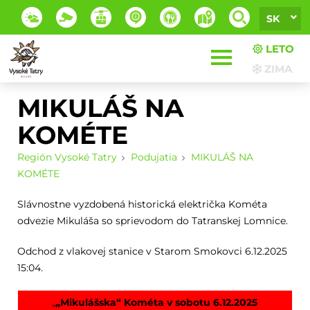
SK
LETO
ZIMA
MIKULÁŠ NA
KOMÉTE
Región Vysoké Tatry
Podujatia
MIKULÁŠ NA
KOMÉTE
Slávnostne vyzdobená historická električka Kométa
odvezie Mikuláša so sprievodom do Tatranskej Lomnice.
Odchod z vlakovej stanice v Starom Smokovci 6.12.2025
15:04.
„
„Mikulášska“ Kométa v sobotu 6.12.2025