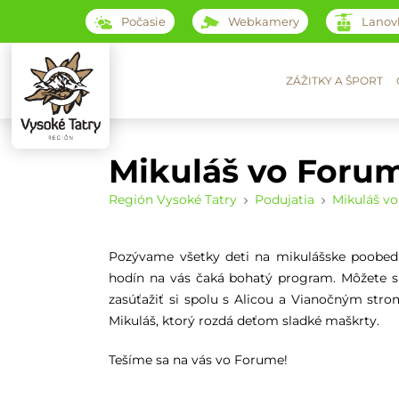
Počasie
Webkamery
Lanov
ZÁŽITKY A ŠPORT
Mikuláš vo Foru
Región Vysoké Tatry
Podujatia
Mikuláš v
Pozývame všetky deti na mikulášske poobed
hodín na vás čaká bohatý program. Môžete si 
zasúťažiť si spolu s Alicou a Vianočným str
Mikuláš, ktorý rozdá deťom sladké maškrty.
Tešíme sa na vás vo Forume!