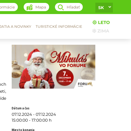
formácie
Mapa
Hľadať
SK
LETO
ATIA A NOVINKY
TURISTICKÉ INFORMÁCIE
ZIMA
och
ti,
íde
Dátum a čas
07.12.2024 - 07.12.2024
15:00:00 - 17:00:00 h
Miesto konania