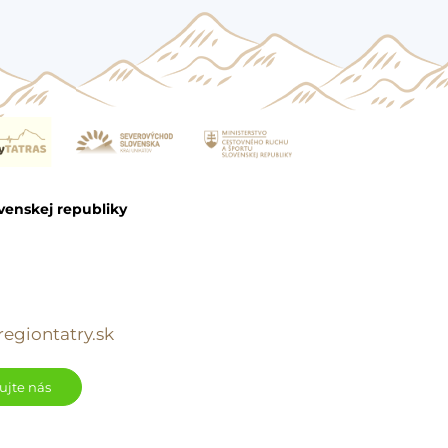
venskej republiky
egiontatry.sk
ujte nás