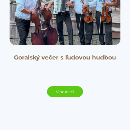
Goralský večer s ľudovou hudbou
Viac akcií