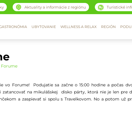
ky
Aktuality a informácie z regiónu
Turistické in
GASTRONÓMIA
UBYTOVANIE
WELLNESS A RELAX
REGIÓN
PODUJ
me
o Forume
ie vo Forume! Podujatie sa začne o 15:00 hodine a počas dv
zatancovať na mikulášskej disko párty, ktorá nie je len pre de
omčekom a zaspievať si spolu s Travelkovom. No a potom už pr