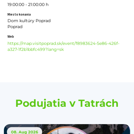
19:00:00 - 21:00:00 h
Miesto konania
Dom kultúry Poprad
Poprad
Web
https://map.visitpoprad.sk/event/f8983624-5e86-426f-
a327-1f2b1bbfc499?lang=sk
Podujatia v Tatrách
08. Aug
2026