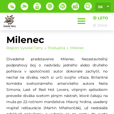
SK
LETO
ZIMA
Milenec
Región Vysoké Tatry
Podujatia
Milenec
Divadelné predstavenie Milenec. Nezastaviteľný
podprahový boj o nadvládu jedného alebo druhého
pohlavia v spoločnosti autor dokonale zachytil, no
nechal na diváka, nech si určí svojho víťaza. Brilantná
komédia svetoznámeho amerického autora Neila
Simona, Last of Red Hot Lovers, vtipným spôsobom
prevedie diváka svetom plným nástrah, ktoré čakajú na
muža po 22-ročnom manželstve. Hlavný hrdina, usadený
majiteľ reštaurácie (Martin Mňahončák), už nedokáže