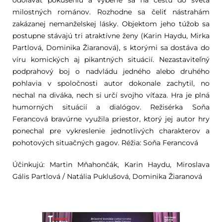
odolávať pokušeniu a vyberie sa na cestu do sveta
milostných románov. Rozhodne sa čeliť nástrahám
zakázanej nemanželskej lásky. Objektom jeho túžob sa
postupne stávajú tri atraktívne ženy (Karin Haydu, Mirka
Partlová, Dominika Žiaranová), s ktorými sa dostáva do
víru komických aj pikantných situácií. Nezastaviteľný
podprahový boj o nadvládu jedného alebo druhého
pohlavia v spoločnosti autor dokonale zachytil, no
nechal na diváka, nech si určí svojho víťaza. Hra je plná
humorných situácií a dialógov. Režisérka Soňa
Ferancová bravúrne využila priestor, ktorý jej autor hry
ponechal pre vykreslenie jednotlivých charakterov a
pohotových situačných gagov. Réžia: Soňa Ferancová
Účinkujú: Martin Mňahončák, Karin Haydu, Miroslava
Gális Partlová / Natália Puklušová, Dominika Žiaranová