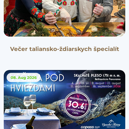
Večer taliansko-ždiarskych špecialít
08. Aug
2026