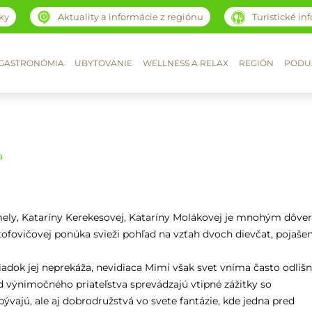
ky
Aktuality a informácie z regiónu
Turistické in
GASTRONÓMIA
UBYTOVANIE
WELLNESS A RELAX
REGIÓN
PODUJ
a
mely, Kataríny Kerekesovej, Kataríny Molákovej je mnohým dôve
tofovičovej ponúka svieži pohľad na vzťah dvoch dievčat, pojaše
riadok jej neprekáža, nevidiaca Mimi však svet vníma často odlišn
 výnimočného priateľstva sprevádzajú vtipné zážitky so
vajú, ale aj dobrodružstvá vo svete fantázie, kde jedna pred