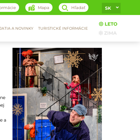
formácie
Mapa
Hľadať
SK
LETO
ATIA A NOVINKY
TURISTICKÉ INFORMÁCIE
ZIMA
rne
nej
e a