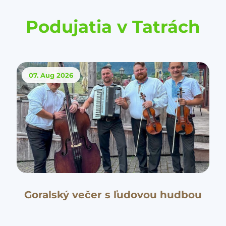
Podujatia v Tatrách
07. Aug
2026
Goralský večer s ľudovou hudbou