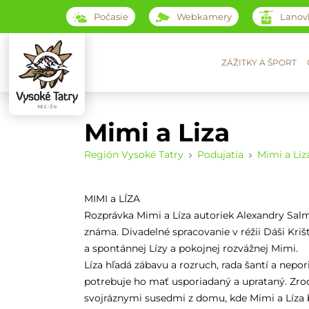
Počasie
Webkamery
Lanov
ZÁŽITKY A ŠPORT
Mimi a Liza
Región Vysoké Tatry
Podujatia
Mimi a Liz
MIMI a LÍZA
Rozprávka Mimi a Líza autoriek Alexandry Sal
známa. Divadelné spracovanie v réžii Dáši Kriš
a spontánnej Lízy a pokojnej rozvážnej Mimi.
Líza hľadá zábavu a rozruch, rada šantí a nepo
potrebuje ho mať usporiadaný a uprataný. Zrod
svojráznymi susedmi z domu, kde Mimi a Líza bý