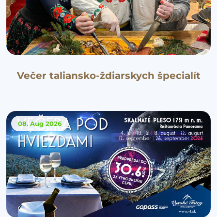
Večer taliansko-ždiarskych špecialít
08. Aug
2026