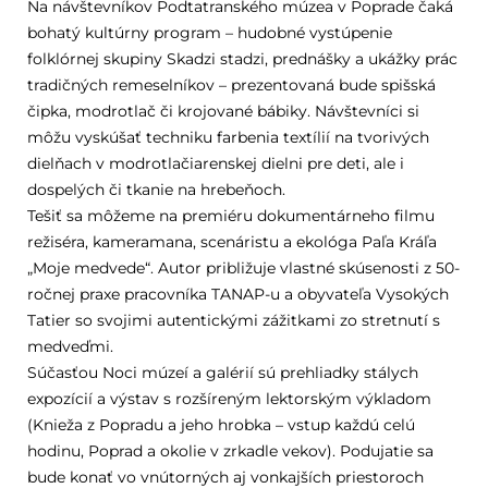
Na návštevníkov Podtatranského múzea v Poprade čaká
bohatý kultúrny program – hudobné vystúpenie
folklórnej skupiny Skadzi stadzi, prednášky a ukážky prác
tradičných remeselníkov – prezentovaná bude spišská
čipka, modrotlač či krojované bábiky. Návštevníci si
môžu vyskúšať techniku farbenia textílií na tvorivých
dielňach v modrotlačiarenskej dielni pre deti, ale i
dospelých či tkanie na hrebeňoch.
Tešiť sa môžeme na premiéru dokumentárneho filmu
režiséra, kameramana, scenáristu a ekológa Paľa Kráľa
„Moje medvede“. Autor približuje vlastné skúsenosti z 50-
ročnej praxe pracovníka TANAP-u a obyvateľa Vysokých
Tatier so svojimi autentickými zážitkami zo stretnutí s
medveďmi.
Súčasťou Noci múzeí a galérií sú prehliadky stálych
expozícií a výstav s rozšíreným lektorským výkladom
(Knieža z Popradu a jeho hrobka – vstup každú celú
hodinu, Poprad a okolie v zrkadle vekov). Podujatie sa
bude konať vo vnútorných aj vonkajších priestoroch