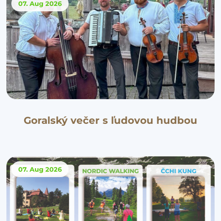
07. Aug
2026
Goralský večer s ľudovou hudbou
07. Aug
2026