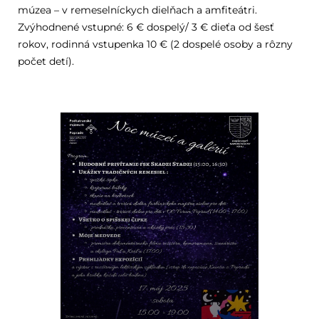
múzea – v remeselníckych dielňach a amfiteátri.
Zvýhodnené vstupné: 6 € dospelý/ 3 € dieťa od šesť
rokov, rodinná vstupenka 10 € (2 dospelé osoby a rôzny
počet detí).