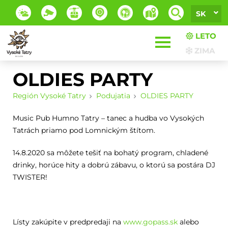
SK
LETO
ZIMA
OLDIES PARTY
Región Vysoké Tatry
Podujatia
OLDIES PARTY
Music Pub Humno Tatry – tanec a hudba vo Vysokých
Tatrách priamo pod Lomnickým štítom.
14.8.2020 sa môžete tešiť na bohatý program, chladené
drinky, horúce hity a dobrú zábavu, o ktorú sa postára DJ
TWISTER!
Lísty zakúpite v predpredaji na
www.gopass.sk
alebo