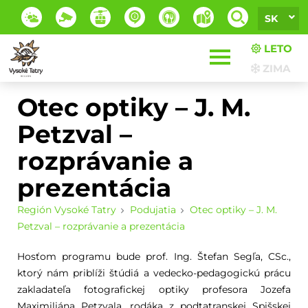
SK
LETO
ZIMA
Otec optiky – J. M.
Petzval –
rozprávanie a
prezentácia
Región Vysoké Tatry
Podujatia
Otec optiky – J. M.
Petzval – rozprávanie a prezentácia
Hosťom programu bude prof. Ing. Štefan Segľa, CSc.,
ktorý nám priblíži štúdiá a vedecko-pedagogickú prácu
zakladateľa fotografickej optiky profesora Jozefa
Maximiliána Petzvala, rodáka z podtatranskej Spišskej