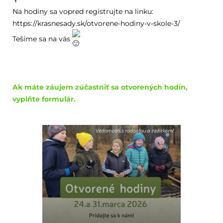
Na hodiny sa vopred registrujte na linku:
https://krasnesady.sk/otvorene-hodiny-v-skole-3/
Tešíme sa na vás
Ak máte záujem zúčastniť sa otvorených hodín,
vyplňte formulár.