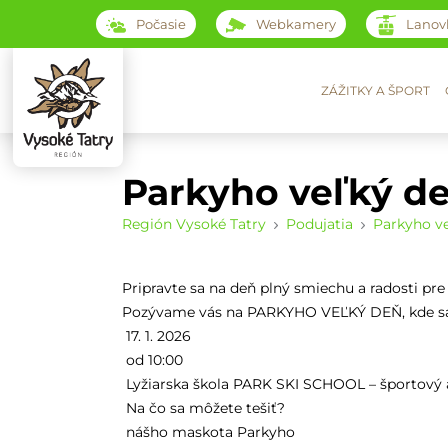
Počasie
Webkamery
Lanov
ZÁŽITKY A ŠPORT
Parkyho veľký d
Región Vysoké Tatry
Podujatia
Parkyho v
Pripravte sa na deň plný smiechu a radosti pre
Pozývame vás na PARKYHO VEĽKÝ DEŇ, kde sa 
17. 1. 2026
od 10:00
Lyžiarska škola PARK SKI SCHOOL – športový 
Na čo sa môžete tešiť?
nášho maskota Parkyho