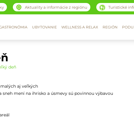
ky
Aktuality a informácie z regiónu
Turistické in
GASTRONÓMIA
UBYTOVANIE
WELLNESS A RELAX
REGIÓN
PODUJ
eň
eľký deň
 malých aj veľkých
sneh mení na ihrisko a úsmevy sú povinnou výbavou
areál