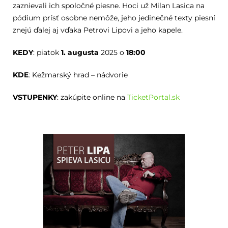
zaznievali ich spoločné piesne. Hoci už Milan Lasica na
pódium prísť osobne nemôže, jeho jedinečné texty piesní
znejú ďalej aj vďaka Petrovi Lipovi a jeho kapele.
KEDY
: piatok
1. augusta
2025 o
18:00
KDE
: Kežmarský hrad – nádvorie
VSTUPENKY
: zakúpite online na
TicketPortal.sk