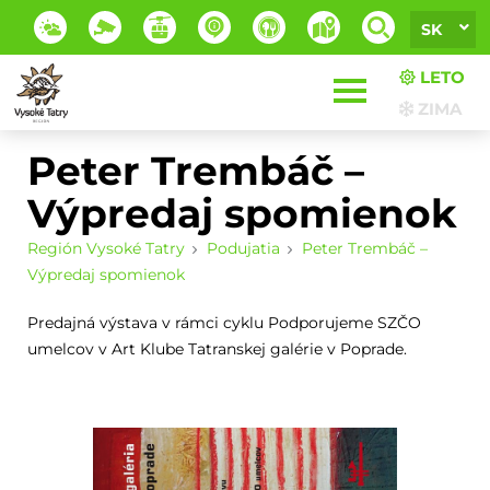
SK
LETO
ZIMA
Peter Trembáč –
Výpredaj spomienok
Región Vysoké Tatry
Podujatia
Peter Trembáč –
Výpredaj spomienok
Predajná výstava v rámci cyklu Podporujeme SZČO
umelcov v Art Klube Tatranskej galérie v Poprade.