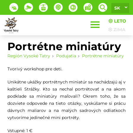
SK
LETO
ZIMA
Portrétne miniatúry
Región Vysoké Tatry
Podujatia
Portrétne miniatúry
Tvorivý workshop pre deti.
Unikátne ukážky portrétnych miniatúr sa nachádzajú aj v
kaštieli Strážky. Kto sa nechal portrétovať a na akom
podklade sa miniatúry maľovali? Okrem toho, že sa
dozviete odpovede na tieto otázky, vyskúšame si prácu
dávnych maliarov a na malých sadrových odliatkoch
vytvoríme jedinečné mini portréty.
Vstupné: 1 €