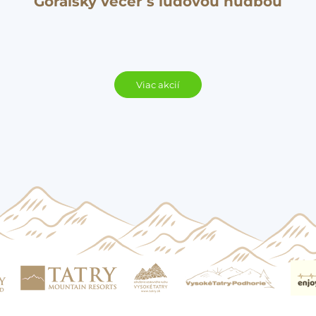
Goralský večer s ľudovou hudbou
Viac akcií