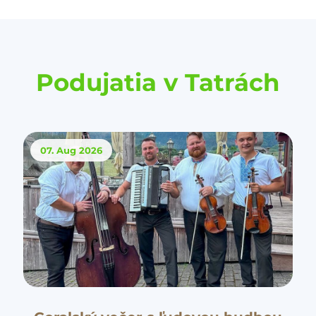
Podujatia v Tatrách
07. Aug
2026