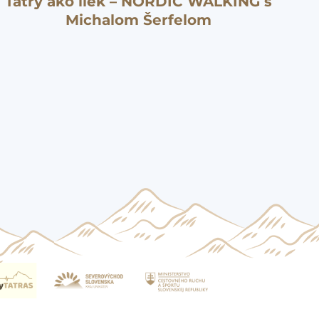
Tatry ako liek – NORDIC WALKING s
Michalom Šerfelom