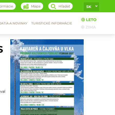
formácie
Mapa
Hľadať
SK
LETO
ATIA A NOVINKY
TURISTICKÉ INFORMÁCIE
ZIMA
S
val