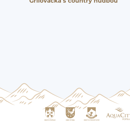
Grilovačka s country hudbou