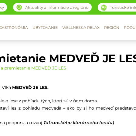
ky
Aktuality a informácie z regiónu
Turistické in
GASTRONÓMIA
UBYTOVANIE
WELLNESS A RELAX
REGIÓN
PODUJ
mietanie MEDVEĎ JE LE
 a premietanie MEDVEĎ JE LES
U Vlka
MEDVEĎ JE LES.
nie o lese z pohľadu tých, ktorí sú v ňom doma.
taví les z pohľadu medveďa – ako by si ho medveď predstavo
 na podporu a rozvoj
Tatranského literárneho fondu)