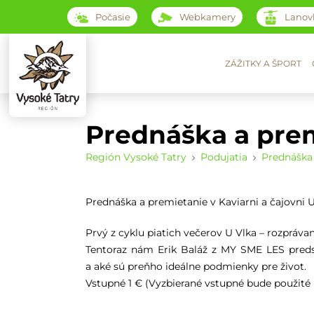
Počasie
Webkamery
Lanov
ZÁŽITKY A ŠPORT
Prednáška a pre
Región Vysoké Tatry
Podujatia
Prednáška
Prednáška a premietanie v Kaviarni a čajovni 
Prvý z cyklu piatich večerov U Vlka – rozpráva
Tentoraz nám Erik Baláž z MY SME LES preds
a aké sú preňho ideálne podmienky pre život.
Vstupné 1 € (Vyzbierané vstupné bude použité