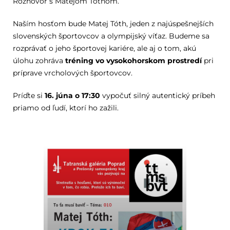
Rozhovor s Matejom Tóthom.
Naším hosťom bude Matej Tóth, jeden z najúspešnejších
slovenských športovcov a olympijský víťaz. Budeme sa
rozprávať o jeho športovej kariére, ale aj o tom, akú
úlohu zohráva
tréning vo vysokohorskom prostredí
pri
príprave vrcholových športovcov.
Príďte si
16. júna o 17:30
vypočuť silný autentický príbeh
priamo od ľudí, ktorí ho zažili.