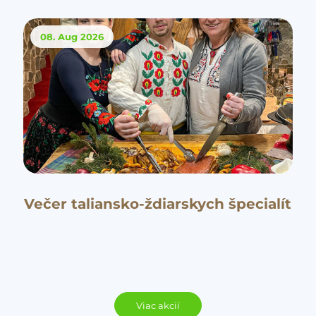
08. Aug
2026
Večer taliansko-ždiarskych špecialít
Viac akcií