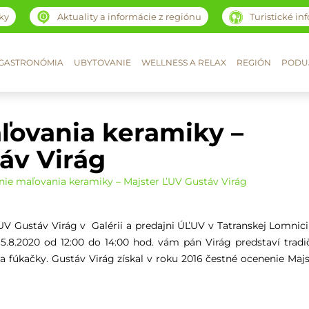
ky
Aktuality a informácie z regiónu
Turistické in
GASTRONÓMIA
UBYTOVANIE
WELLNESS A RELAX
REGIÓN
PODUJ
ľovania keramiky –
áv Virág
ie maľovania keramiky – Majster ĽUV Gustáv Virág
V Gustáv Virág v Galérii a predajni ÚĽUV v Tatranskej Lomnici
5.8.2020 od 12:00 do 14:00 hod. vám pán Virág predstaví tradi
 fúkačky. Gustáv Virág získal v roku 2016 čestné ocenenie Majs