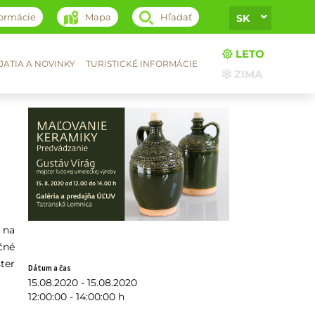
formácie
Mapa
Hľadať
SK
LETO
ATIA A NOVINKY
TURISTICKÉ INFORMÁCIE
ZIMA
 na
čné
ter
Dátum a čas
15.08.2020 - 15.08.2020
12:00:00 - 14:00:00 h