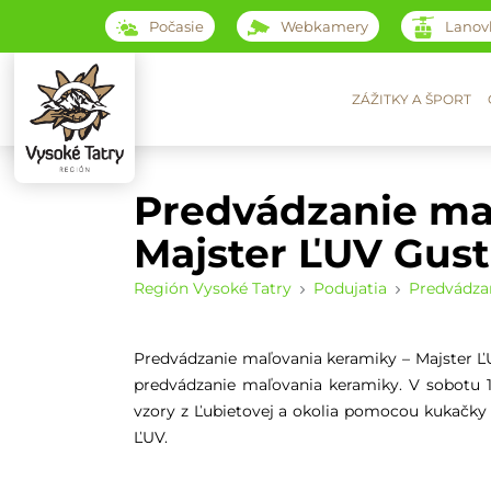
Počasie
Webkamery
Lanov
ZÁŽITKY A ŠPORT
Predvádzanie ma
Majster ĽUV Gust
Región Vysoké Tatry
Podujatia
Predvádzan
Predvádzanie maľovania keramiky – Majster ĽU
predvádzanie maľovania keramiky. V sobotu 1
vzory z Ľubietovej a okolia pomocou kukačky a
ĽUV.