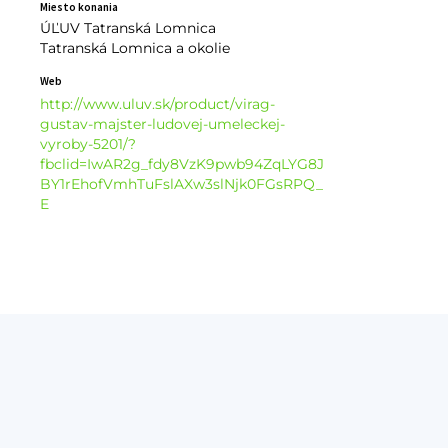
Miesto konania
ÚĽUV Tatranská Lomnica
Tatranská Lomnica a okolie
Web
http://www.uluv.sk/product/virag-
gustav-majster-ludovej-umeleckej-
vyroby-5201/?
fbclid=IwAR2g_fdy8VzK9pwb94ZqLYG8J
BY1rEhofVmhTuFslAXw3slNjk0FGsRPQ_
E