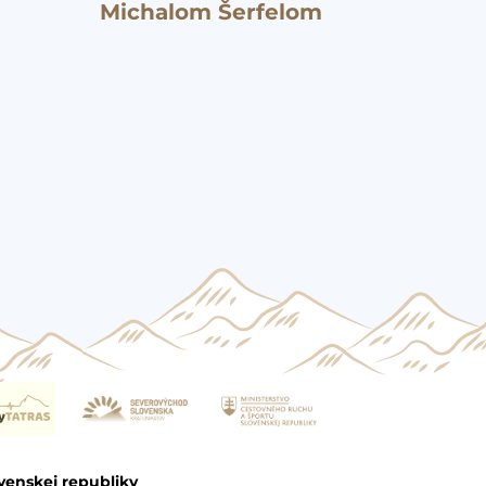
Michalom Šerfelom
venskej republiky