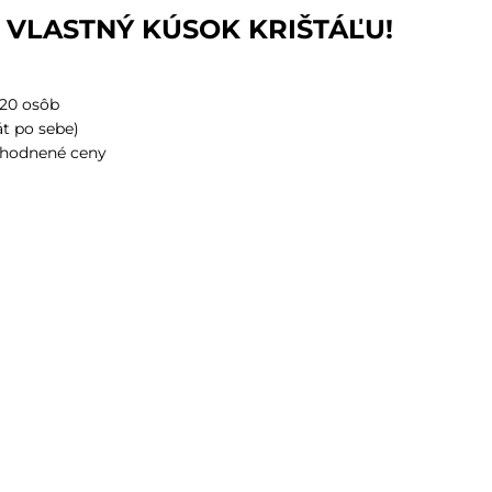
Ť VLASTNÝ KÚSOK KRIŠTÁĽU!
 20 osôb
át po sebe)
výhodnené ceny