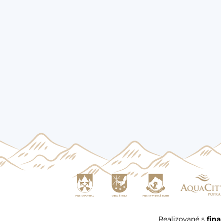
Realizované s
fin