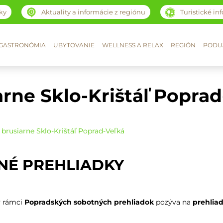
ky
Aktuality a informácie z regiónu
Turistické in
GASTRONÓMIA
UBYTOVANIE
WELLNESS A RELAX
REGIÓN
PODUJ
arne Sklo-Krištáľ Poprad
 brusiarne Sklo-Krištáľ Poprad-Veľká
NÉ PREHLIADKY
v rámci
Popradských sobotných prehliadok
pozýva na
prehlia