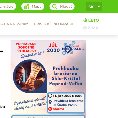
formácie
Mapa
Hľadať
SK
LETO
ATIA A NOVINKY
TURISTICKÉ INFORMÁCIE
ZIMA
-
dku