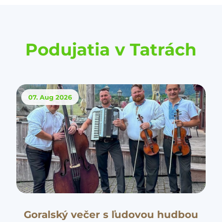
Podujatia v Tatrách
07. Aug
2026
Goralský večer s ľudovou hudbou