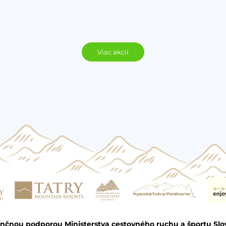
Viac akcií
ančnou podporou Ministerstva cestovného ruchu a športu Slo