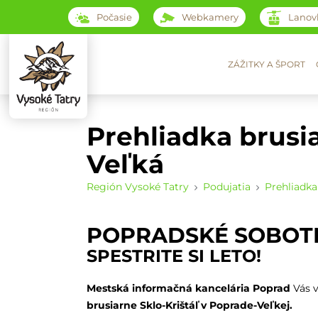
Počasie
Webkamery
Lanov
ZÁŽITKY A ŠPORT
Prehliadka brusi
Veľká
Región Vysoké Tatry
Podujatia
Prehliadka
POPRADSKÉ SOBOT
SPESTRITE SI LETO!
Mestská informačná kancelária Poprad
Vás 
brusiarne Sklo-Krištáľ v Poprade-Veľkej.