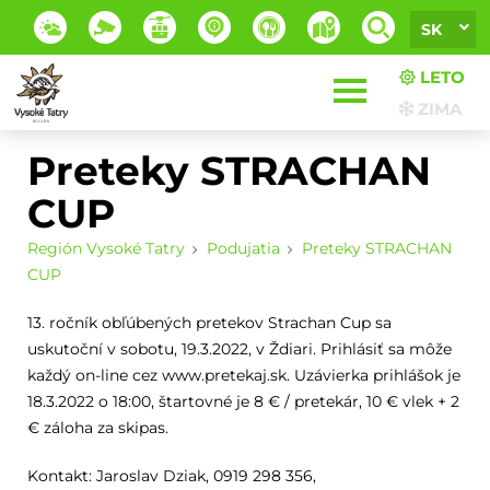
SK
LETO
ZIMA
Preteky STRACHAN
CUP
Región Vysoké Tatry
Podujatia
Preteky STRACHAN
CUP
13. ročník obľúbených pretekov Strachan Cup sa
uskutoční v sobotu, 19.3.2022, v Ždiari. Prihlásiť sa môže
každý on-line cez www.pretekaj.sk. Uzávierka prihlášok je
18.3.2022 o 18:00, štartovné je 8 € / pretekár, 10 € vlek + 2
€ záloha za skipas.
Kontakt: Jaroslav Dziak, 0919 298 356,