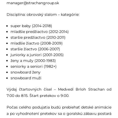
manager@strachangroup.sk
Disciplína: obrovský slalom – kategórie:
super baby (2014-2018)
mladšie predžiactvo (2012-2014)
staršie predžiactvo (2010-2011)
mladšie žiactvo (2008-2009)
staršie žiactvo (2006-2007)
juniorky a juniori (2001-2005)
ženy a mužy (2000-1983)
seniorky a seniori (1982+)
snowboard ženy
snowboard muži
Výdaj čtartovných čísel – Medvedí Brloh Strachan od
7:00 do 8:15. Štart pretekov o 9:00.
Počas celého podujatia budú prebiehať detské animácie
a po vyhodnotení pretekov sa o goralskú zábavu postará