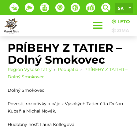
SK
LETO
ZIMA
PRÍBEHY Z TATIER –
Dolný Smokovec
Región Vysoké Tatry
Podujatia
PRÍBEHY Z TATIER –
Dolný Smokovec
Dolný Smokovec
Povesti, rozprávky a báje z Vysokých Tatier číta Dušan
Kubaň a Michal Novák.
Hudobný hosť: Laura Kollegová