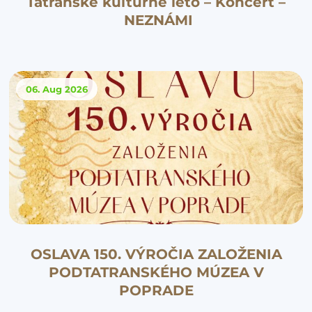
Tatranské kultúrne leto – Koncert –
NEZNÁMI
06. Aug
2026
OSLAVA 150. VÝROČIA ZALOŽENIA
PODTATRANSKÉHO MÚZEA V
POPRADE