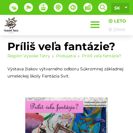
SK
LETO
ZIMA
Príliš veľa fantázie?
Región Vysoké Tatry
Podujatia
Príliš veľa fantázie?
Výstava žiakov výtvarného odboru Súkromnej základnej
umeleckej školy Fantázia Svit.