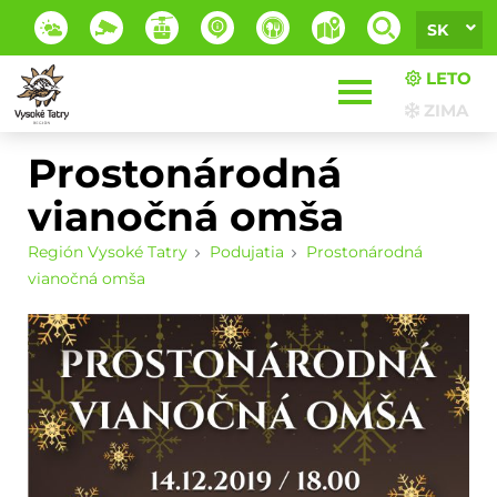
SK
LETO
ZIMA
Prostonárodná
vianočná omša
Región Vysoké Tatry
Podujatia
Prostonárodná
vianočná omša