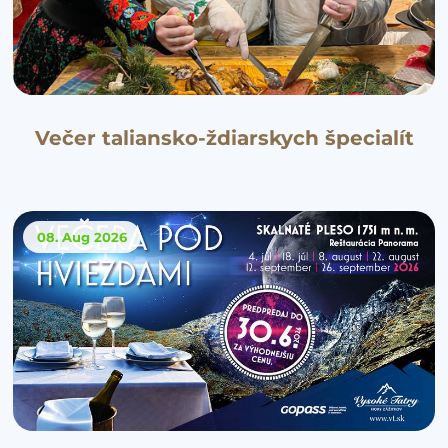
Večer taliansko-ždiarskych špecialít
08. Aug
2026