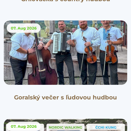
07. Aug
2026
Goralský večer s ľudovou hudbou
07. Aug
2026