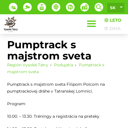
SK
LETO
ZIMA
Pumptrack s
majstrom sveta
Región Vysoké Tatry
Podujatia
Pumptrack s
majstrom sveta
Pumptrack s majstrom sveta Filipom Polcom na
pumptrackovej dráhe v Tatranskej Lomnici.
Program:
10.00. – 13.30. Tréningy a registrácia na preteky