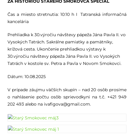
ZA HISTÓRIOU STARÉHO SMOKOVCA ŠPECIÁL
Čas a miesto stretnutia: 10:10 h I Tatranská informačná
kancelária
Prehliadka k 30.výročiu návštevy pápeža Jána Pavla II. vo
Vysokých Tatrách. Sakrálne pamiatky a pamätníky,
krížová cesta. Ukončenie prehliadkou výstavy k
30.výročiu návštevy pápeža Jána Pavla II. vo Vysokých
Tatrách v kostole sv. Petra a Pavla v Novom Smokovci.
Dátum: 10.08.2025
V prípade záujmu väčších skupín – nad 20 osôb prosíme
o nahlásenie počtu osôb sprievodkyni na t.č. +421 949
202 493 alebo na
ivafigova@gmail.com.