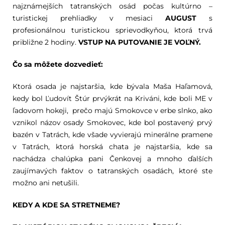
najznámejších tatranských osád počas kultúrno –
turistickej prehliadky v mesiaci
AUGUST
s
profesionálnou turistickou sprievodkyňou, ktorá trvá
približne 2 hodiny.
VSTUP NA PUTOVANIE JE VOĽNÝ.
Čo sa môžete dozvedieť:
Ktorá osada je najstaršia, kde bývala Maša Haľamová,
kedy bol Ľudovít Štúr prvýkrát na Kriváni, kde boli ME v
ľadovom hokeji, prečo majú Smokovce v erbe slnko, ako
vznikol názov osady Smokovec, kde bol postavený prvý
bazén v Tatrách, kde všade vyvierajú minerálne pramene
v Tatrách, ktorá horská chata je najstaršia, kde sa
nachádza chalúpka pani Čenkovej a mnoho ďalších
zaujímavých faktov o tatranských osadách, ktoré ste
možno ani netušili.
KEDY A KDE SA STRETNEME?