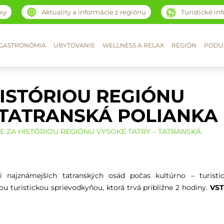
ky
Aktuality a informácie z regiónu
Turistické in
GASTRONÓMIA
UBYTOVANIE
WELLNESS A RELAX
REGIÓN
PODUJ
ISTÓRIOU REGIÓNU
 TATRANSKÁ POLIANKA
E ZA HISTÓRIOU REGIÓNU VYSOKÉ TATRY – TATRANSKÁ
i najznámejších tatranských osád počas kultúrno – turistic
ou turistickou sprievodkyňou, ktorá trvá približne 2 hodiny.
VS