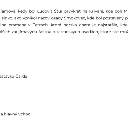
aľamová, kedy bol Ľudovít Štúr prvýkrát na Kriváni, kde boli M
slnko, ako vznikol názov osady Smokovec, kde bol postavený p
lne pramene v Tatrách, ktorá horská chata je najstaršia, kde
ších zaujímavých faktov o tatranských osadách, ktoré ste mo
zastávka Čarda
ica hlavný vchod