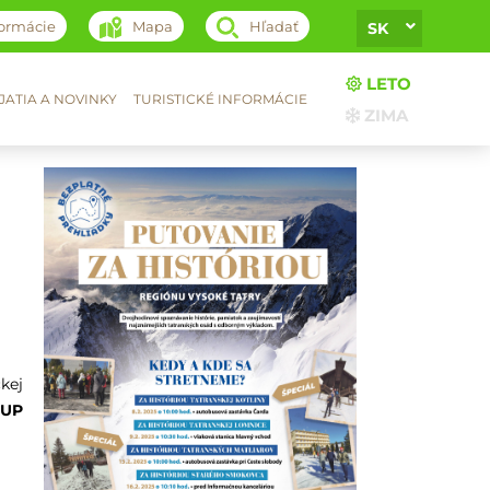
formácie
Mapa
Hľadať
SK
LETO
ATIA A NOVINKY
TURISTICKÉ INFORMÁCIE
ZIMA
kej
TUP