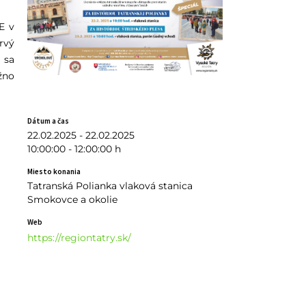
E v
rvý
 sa
žno
Dátum a čas
22.02.2025 - 22.02.2025
10:00:00 - 12:00:00 h
Miesto konania
Tatranská Polianka vlaková stanica
Smokovce a okolie
Web
https://regiontatry.sk/