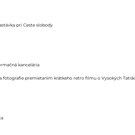
zastávka pri Ceste slobody
formačná kancelária
 fotografie premietaním krátkeho retro filmu o Vysokých Tatrá
ca