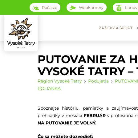
Počasie
Webkamery
Lanov
ZÁŽITKY A ŠPORT
PUTOVANIE ZA H
VYSOKÉ TATRY –
Región Vysoké Tatry
Podujatia
PUTOVANI
POLIANKA
Spoznajte históriu, pamiatky a zaujímavost
prehliadky v mesiaci
FEBRUÁR
s profesionáln
NA PUTOVANIE JE VOĽNÝ.
Čo sa môžete dozvedieť: