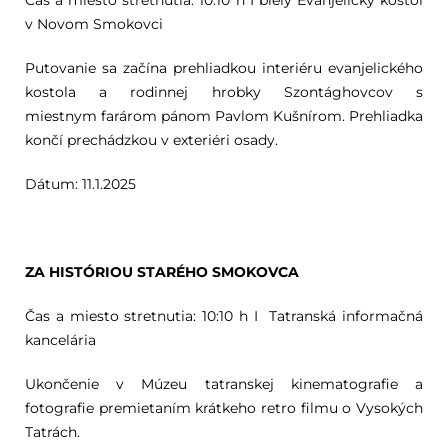
Čas a miesto stretnutia: 10:10 h I biely Evanjelický kostol
v Novom Smokovci
Putovanie sa začína prehliadkou interiéru evanjelického
kostola a rodinnej hrobky Szontághovcov s
miestnym
farárom pánom Pavlom Kušnírom.
Prehliadka
končí prechádzkou v exteriéri osady.
Dátum: 11.1.2025
ZA HISTÓRIOU STARÉHO SMOKOVCA
Čas a miesto stretnutia: 10:10 h I Tatranská informačná
kancelária
Ukončenie v Múzeu tatranskej kinematografie a
fotografie premietaním krátkeho retro filmu o Vysokých
Tatrách.