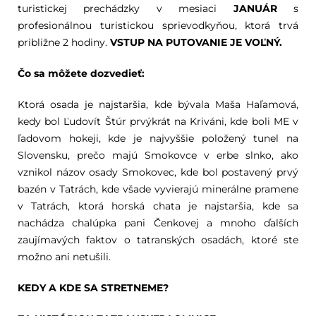
turistickej prechádzky v mesiaci
JANUÁR
s
profesionálnou turistickou sprievodkyňou, ktorá trvá
približne 2 hodiny.
VSTUP NA PUTOVANIE JE VOĽNÝ.
Čo sa môžete dozvedieť:
Ktorá osada je najstaršia, kde bývala Maša Haľamová,
kedy bol Ľudovít Štúr prvýkrát na Kriváni, kde boli ME v
ľadovom hokeji, kde je najvyššie položený tunel na
Slovensku, prečo majú Smokovce v erbe slnko, ako
vznikol názov osady Smokovec, kde bol postavený prvý
bazén v Tatrách, kde všade vyvierajú minerálne pramene
v Tatrách, ktorá horská chata je najstaršia, kde sa
nachádza chalúpka pani Čenkovej a mnoho ďalších
zaujímavých faktov o tatranských osadách, ktoré ste
možno ani netušili.
KEDY A KDE SA STRETNEME?