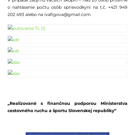
V prípade záujmu väčších skupín – nad 20 osôb prosíme
o nahlásenie počtu osôb sprievodkyni na t.č. +421 949
202 493 alebo na
ivafigova@gmail.com.
„Realizované s finančnou podporou Ministerstva
cestovného ruchu a športu Slovenskej republiky“