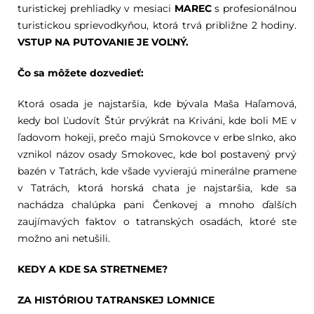
turistickej prehliadky v mesiaci
MAREC
s profesionálnou
turistickou sprievodkyňou, ktorá trvá približne 2 hodiny.
VSTUP NA PUTOVANIE JE VOĽNÝ.
Čo sa môžete dozvedieť:
Ktorá osada je najstaršia, kde bývala Maša Haľamová,
kedy bol Ľudovít Štúr prvýkrát na Kriváni, kde boli ME v
ľadovom hokeji, prečo majú Smokovce v erbe slnko, ako
vznikol názov osady Smokovec, kde bol postavený prvý
bazén v Tatrách, kde všade vyvierajú minerálne pramene
v Tatrách, ktorá horská chata je najstaršia, kde sa
nachádza chalúpka pani Čenkovej a mnoho ďalších
zaujímavých faktov o tatranských osadách, ktoré ste
možno ani netušili.
KEDY A KDE SA STRETNEME?
ZA HISTÓRIOU TATRANSKEJ LOMNICE