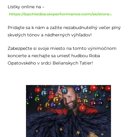
Lístky online na –
https://bachledka.skiperformance.com/sk/store…
Pridajte sa k nám a zažite nezabudnuteľný večer plný
skvelých tónov a nádherných výhľadov!
Zabezpečte si svoje miesto na tomto výnimočnom
koncerte a nechajte sa uniesť hudbou Roba
Opatovského v srdci Belianskych Tatier!