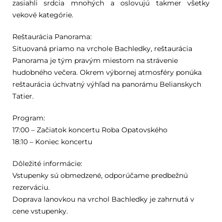
zasiahli srdcia mnohých a oslovujú takmer všetky
vekové kategórie.
Reštaurácia Panorama:
Situovaná priamo na vrchole Bachledky, reštaurácia
Panorama je tým pravým miestom na strávenie
hudobného večera. Okrem výbornej atmosféry ponúka
reštaurácia úchvatný výhľad na panorámu Belianskych
Tatier.
Program:
17:00 – Začiatok koncertu Roba Opatovského
18:10 – Koniec koncertu
Dôležité informácie:
Vstupenky sú obmedzené, odporúčame predbežnú
rezerváciu.
Doprava lanovkou na vrchol Bachledky je zahrnutá v
cene vstupenky.