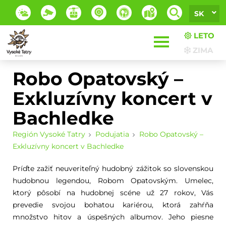
SK
LETO
ZIMA
Robo Opatovský –
Exkluzívny koncert v
Bachledke
Región Vysoké Tatry
Podujatia
Robo Opatovský –
Exkluzívny koncert v Bachledke
Príďte zažiť neuveriteľný hudobný zážitok so slovenskou
hudobnou legendou, Robom Opatovským. Umelec,
ktorý pôsobí na hudobnej scéne už 27 rokov, Vás
prevedie svojou bohatou kariérou, ktorá zahŕňa
množstvo hitov a úspešných albumov. Jeho piesne