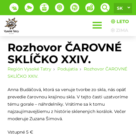
SK
LETO
ZIMA
Rozhovor ČAROVNÉ
SKLÍČKO XXIV.
Región Vysoké Tatry
Podujatia
Rozhovor ČAROVNÉ
SKLÍČKO XXIV.
Anna Budáčová, ktorá sa venuje tvorbe zo skla, nás opäť
prevedie čarovnou krajinou skla. V tejto časti uzatvoríme
tému gorale – náhrdelníky. Vrátime sa k tomu
najzaujímavejšiemu z histórie sklenených korálok. Večer
moderuje Zuzana Šimová.
Vstupné 5 €