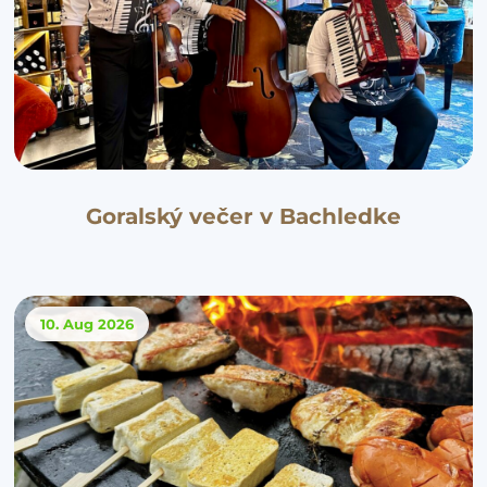
Goralský večer v Bachledke
10. Aug
2026