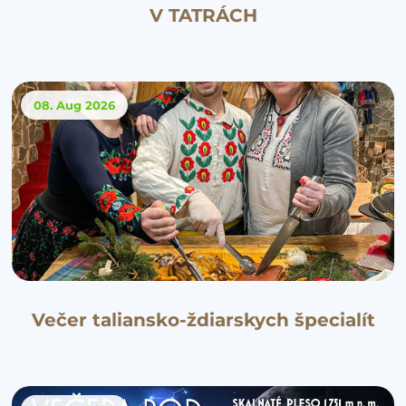
V TATRÁCH
08. Aug
2026
Večer taliansko-ždiarskych špecialít