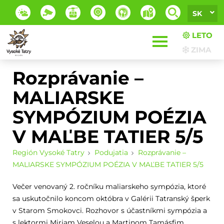
SK
LETO
ZIMA
Rozprávanie –
MALIARSKE
SYMPÓZIUM POÉZIA
V MAĽBE TATIER 5/5
Región Vysoké Tatry
Podujatia
Rozprávanie –
MALIARSKE SYMPÓZIUM POÉZIA V MAĽBE TATIER 5/5
Večer venovaný 2. ročníku maliarskeho sympózia, ktoré
sa uskutočnilo koncom októbra v Galérii Tatranský šperk
v Starom Smokovci. Rozhovor s účastníkmi sympózia a
s lektormi Miriam Veselou a Martinom Tamásfim.