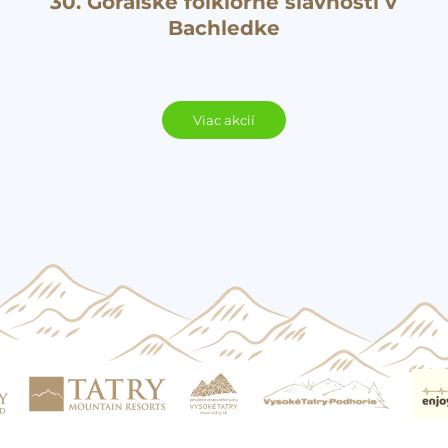
30. Goralské folklórne slávnosti v
Bachledke
Viac akcií