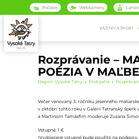
Počasie
Webkamery
Lanov
ZÁŽITKY A ŠPORT
Rozprávanie – 
POÉZIA V MAĽBE 
Región Vysoké Tatry
Podujatia
Rozprávan
Večer venovaný 3. ročníku jesenného maliarsk
v októbri tohto roku v Galérii Tatranský šper
a Martinom Tamásfim moderuje Zuzana Šimo
Vstupné: 1 €
(Vyzbierané vstupné bude použité na podporu a