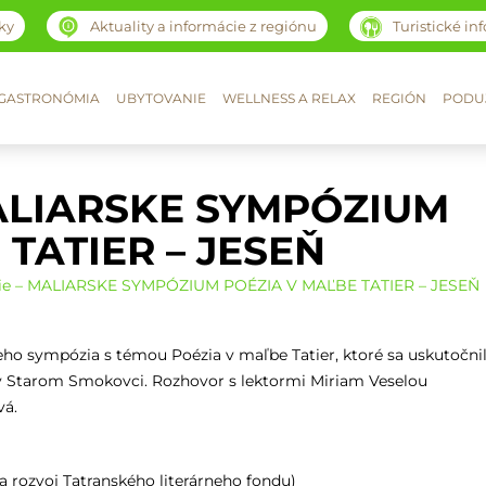
ky
Aktuality a informácie z regiónu
Turistické in
GASTRONÓMIA
UBYTOVANIE
WELLNESS A RELAX
REGIÓN
PODUJ
MALIARSKE SYMPÓZIUM
TATIER – JESEŇ
ie – MALIARSKE SYMPÓZIUM POÉZIA V MAĽBE TATIER – JESEŇ
eho sympózia s témou Poézia v maľbe Tatier, ktoré sa uskutočni
k v Starom Smokovci. Rozhovor s lektormi Miriam Veselou
vá.
 rozvoj Tatranského literárneho fondu)