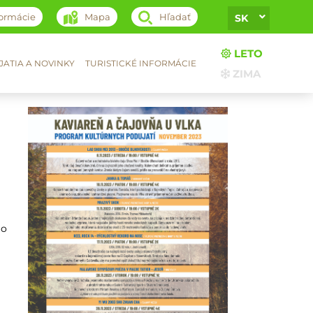
formácie
Mapa
Hľadať
SK
LETO
ATIA A NOVINKY
TURISTICKÉ INFORMÁCIE
ZIMA
lo