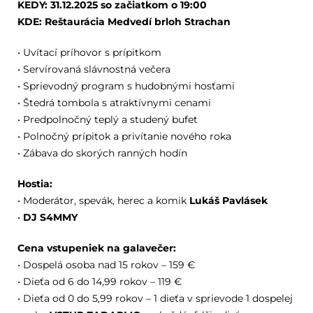
KEDY: 31.12.2025 so začiatkom o 19:00
KDE: Reštaurácia Medvedí brloh Strachan
• Uvítací príhovor s prípitkom
• Servírovaná slávnostná večera
• Sprievodný program s hudobnými hosťami
• Štedrá tombola s atraktívnymi cenami
• Predpolnočný teplý a studený bufet
• Polnočný prípitok a privítanie nového roka
• Zábava do skorých ranných hodín
Hostia:
• Moderátor, spevák, herec a komik
Lukáš Pavlásek
•
DJ S4MMY
Cena vstupeniek na galavečer:
• Dospelá osoba nad 15 rokov – 159 €
• Dieťa od 6 do 14,99 rokov – 119 €
• Dieťa od 0 do 5,99 rokov – 1 dieťa v sprievode 1 dospelej