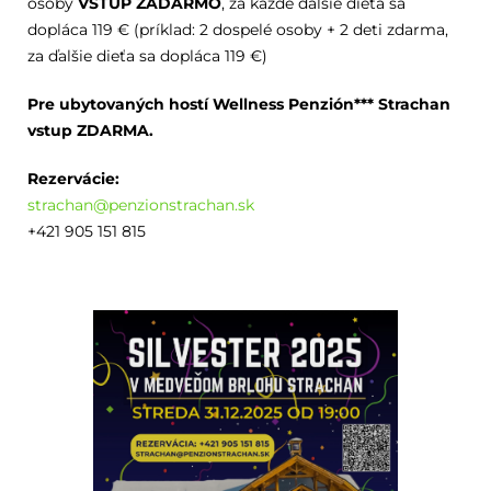
osoby
VSTUP ZADARMO
, za každé ďalšie dieťa sa
dopláca 119 € (príklad: 2 dospelé osoby + 2 deti zdarma,
za ďalšie dieťa sa dopláca 119 €)
Pre ubytovaných hostí Wellness Penzión*** Strachan
vstup ZDARMA.
Rezervácie:
strachan@penzionstrachan.sk
+421 905 151 815