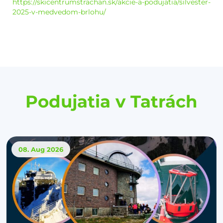
https://skicentrumstrachan.sk/akcie-a-podujatia/silvester-
2025-v-medvedom-brlohu/
Podujatia v Tatrách
08. Aug
2026