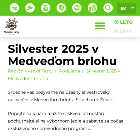
SK
LETO
ZIMA
Silvester 2025 v
Medveďom brlohu
Región Vysoké Tatry
Podujatia
Silvester 2025 v
Medveďom brlohu
Srdečne vás pozývame na úžasný silvestrovský
galavečer v Medveďom brlohu Strachan v Ždiari!
Pripojte sa k nám a užite si skvelú atmosféru,
pochutnajte si na výbornom jedle a zabavte sa počas
exkluzívneho sprievodného programu.