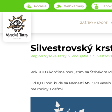
Počasie
Webkamery
Lanov
ZÁŽITKY A ŠPORT
Silvestrovský krs
Región Vysoké Tatry
Podujatia
Silvestrov
Rok 2019 ukončíme podujatím na Štrbskom Ples
Od 11,00 hod. bude na Námestí MS 1970 vesel
pre rodiny s deťmi.