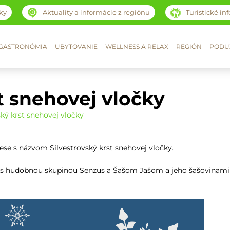
ky
Aktuality a informácie z regiónu
Turistické in
GASTRONÓMIA
UBYTOVANIE
WELLNESS A RELAX
REGIÓN
PODUJ
t snehovej vločky
ský krst snehovej vločky
e s názvom Silvestrovský krst snehovej vločky.
o s hudobnou skupinou Senzus a Šašom Jašom a jeho šašovinami