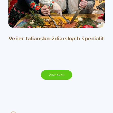
Večer taliansko-ždiarskych špecialít
Viac akcií