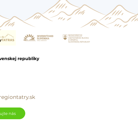
venskej republiky
egiontatry.sk
ujte nás