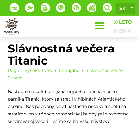
SK
LETO
ZIMA
Slávnostná večera
Titanic
Región Vysoké Tatry
Podujatia
Slávnostná večera
Titanic
Nastúpte na palubu najznámejšieho zaoceánskeho
parníka Titanic, ktorý sa stratil v hlbinách Atlantického
oceánu. Nás podobný osud našťastie nečaká a spolu sa
stratíme len v tónoch romantickej hudby pri slávnostnej
servírovanej večeri. Tešíme sa na Vašu návštevu.