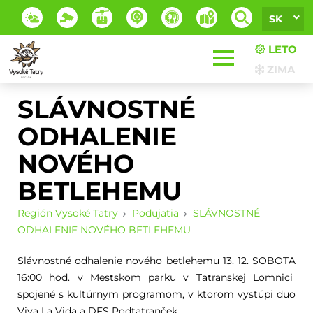
SK
LETO
ZIMA
SLÁVNOSTNÉ
ODHALENIE
NOVÉHO
BETLEHEMU
Región Vysoké Tatry
Podujatia
SLÁVNOSTNÉ
ODHALENIE NOVÉHO BETLEHEMU
Slávnostné odhalenie nového betlehemu 13. 12. SOBOTA
16:00 hod. v Mestskom parku v Tatranskej Lomnici
spojené s kultúrnym programom, v ktorom vystúpi duo
Viva La Vida a DFS Podtatranček.