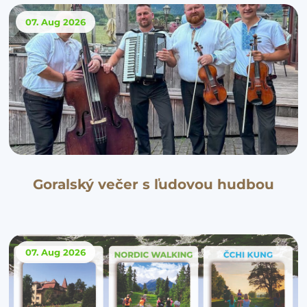
07. Aug
2026
Goralský večer s ľudovou hudbou
07. Aug
2026