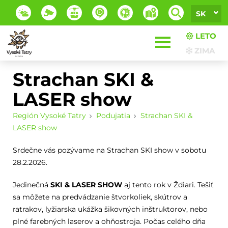
SK
LETO
ZIMA
Strachan SKI &
LASER show
Región Vysoké Tatry
Podujatia
Strachan SKI &
LASER show
Srdečne vás pozývame na Strachan SKI show v sobotu
28.2.2026.
Jedinečná
SKI & LASER SHOW
aj tento rok v Ždiari. Tešiť
sa môžete na predvádzanie štvorkoliek, skútrov a
ratrakov, lyžiarska ukážka šikovných inštruktorov, nebo
plné farebných laserov a ohňostroja. Počas celého dňa