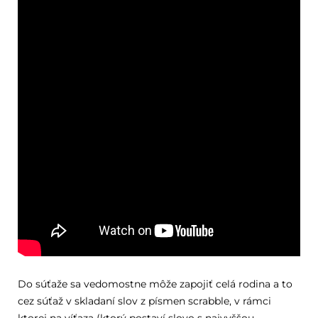
Do súťaže sa vedomostne môže zapojiť celá rodina a to
cez súťaž v skladaní slov z písmen scrabble, v rámci