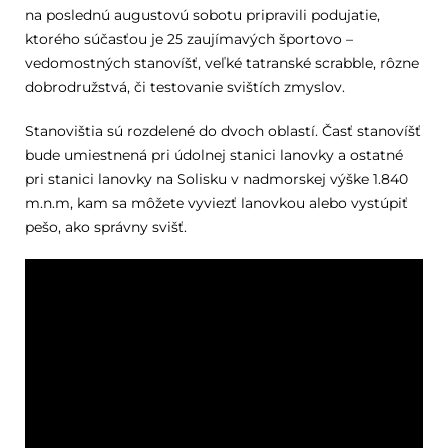
na poslednú augustovú sobotu pripravili podujatie,
ktorého súčasťou je 25 zaujímavých športovo –
vedomostných stanovíšť, veľké tatranské scrabble, rôzne
dobrodružstvá, či testovanie svištích zmyslov.
Stanovištia sú rozdelené do dvoch oblastí. Časť stanovíšť
bude umiestnená pri údolnej stanici lanovky a ostatné
pri stanici lanovky na Solisku v nadmorskej výške 1.840
m.n.m, kam sa môžete vyviezť lanovkou alebo vystúpiť
pešo, ako správny svišť.