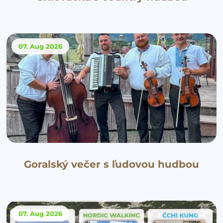
07. Aug
2026
Goralský večer s ľudovou hudbou
07. Aug
2026