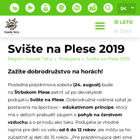
SK
LETO
ZIMA
Svište na Plese 2019
Región Vysoké Tatry
Podujatia
Svište na Plese 2019
Zažite dobrodružstvo na horách!
Posledná prázdninová sobota
(24. august)
bude
na
Štrbskom Plese
patriť už po deviatykrát
podujatiu
Svište na Plese
. Dobrodružná rodinná súťaž je
postavená na športovo –
edukatívnom princípe
, ktorý
má v deťoch prebudiť záujem o
pohyb na čerstvom
vzduchu
a o prírodu ako takú. Podujatie je vhodné
najmä pre deti vo veku
od 6 do 12 rokov
, ale môžu sa ho
zúčastniť aj deti do 15 rokov. „Pre prázdninujúce deti sme