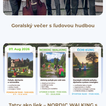
Goralský večer s ľudovou hudbou
07. Aug
2026
Tatry ako liek – NORDIC WALKING s