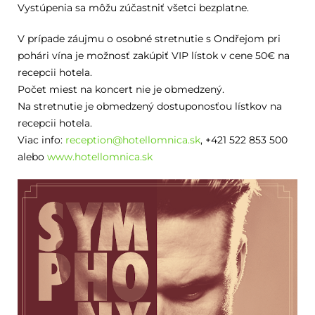
Vystúpenia sa môžu zúčastniť všetci bezplatne.
V prípade záujmu o osobné stretnutie s Ondřejom pri
pohári vína je možnosť zakúpiť VIP lístok v cene 50€ na
recepcii hotela.
Počet miest na koncert nie je obmedzený.
Na stretnutie je obmedzený dostuponosťou lístkov na
recepcii hotela.
Viac info:
reception@hotellomnica.sk
, +421 522 853­ 500
alebo
www.hotellomnica.sk