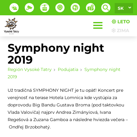
SK
LETO
ZIMA
Symphony night
2019
Región Vysoké Tatry
Podujatia
Symphony night
2019
Už tradičná SYMPHONY NIGHT je tu opäť! Koncert pre
verejnosť na terase Hotela Lomnica kde vystúpia za
doprovodu Big Bandu Gustava Broma (pod taktovkou
Vlada Valoviča) najprv Andrea Zimányiová, Ivana
Regešová a Zuzana Gamboa a následne hviezda večera –
Ondřej Brzobohatý.