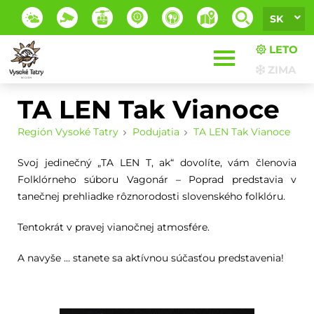
SK
LETO
ZIMA
TA LEN Tak Vianoce
Región Vysoké Tatry
Podujatia
TA LEN Tak Vianoce
Svoj jedinečný „TA LEN T, ak“ dovolíte, vám členovia
Folklórneho súboru Vagonár – Poprad predstavia v
tanečnej prehliadke rôznorodosti slovenského folklóru.
Tentokrát v pravej vianočnej atmosfére.
A navyše … stanete sa aktívnou súčasťou predstavenia!