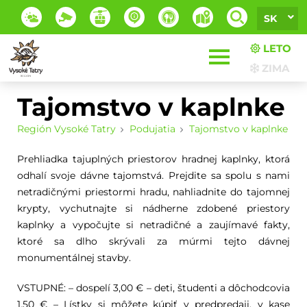
SK
LETO
ZIMA
Tajomstvo v kaplnke
Región Vysoké Tatry
Podujatia
Tajomstvo v kaplnke
Prehliadka tajuplných priestorov hradnej kaplnky, ktorá
odhalí svoje dávne tajomstvá. Prejdite sa spolu s nami
netradičnými priestormi hradu, nahliadnite do tajomnej
krypty, vychutnajte si nádherne zdobené priestory
kaplnky a vypočujte si netradičné a zaujímavé fakty,
ktoré sa dlho skrývali za múrmi tejto dávnej
monumentálnej stavby.
VSTUPNÉ: – dospelí 3,00 € – deti, študenti a dôchodcovia
1,50 € – Lístky si môžete kúpiť v predpredaji, v kase