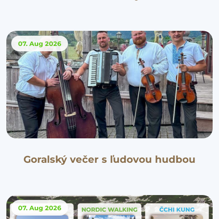
07. Aug
2026
Goralský večer s ľudovou hudbou
07. Aug
2026