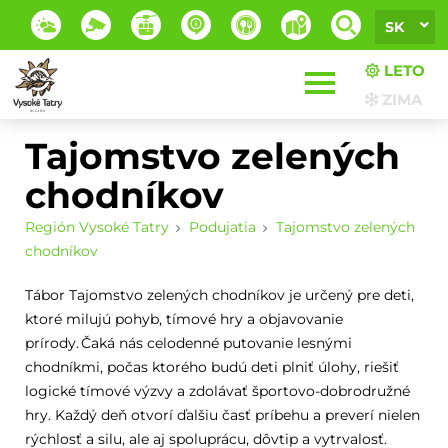
SK
LETO
ZIMA
Tajomstvo zelených
chodníkov
Región Vysoké Tatry
Podujatia
Tajomstvo zelených
chodníkov
Tábor Tajomstvo zelených chodníkov je určený pre deti,
ktoré milujú pohyb, tímové hry a objavovanie
prírody.
Čaká nás celodenné putovanie lesnými
chodníkmi, počas ktorého budú deti plniť úlohy, riešiť
logické tímové výzvy a zdolávať športovo-dobrodružné
hry. Každý deň otvorí ďalšiu časť príbehu a preverí nielen
rýchlosť a silu, ale aj spoluprácu, dôvtip a vytrvalosť.