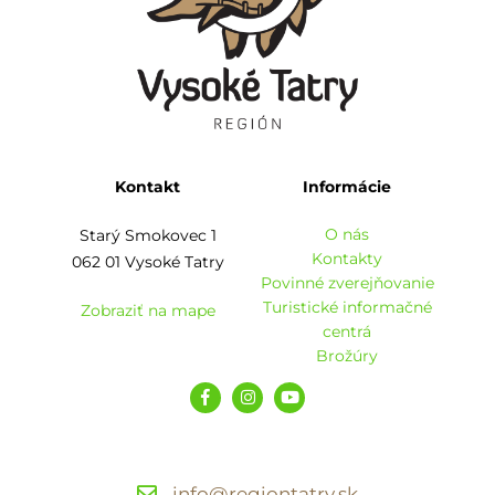
Kontakt
Informácie
O nás
Starý Smokovec 1
Kontakty
062 01 Vysoké Tatry
Povinné zverejňovanie
Turistické informačné
Zobraziť na mape
centrá
Brožúry
info@regiontatry.sk