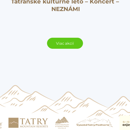
Tatranské kultúrne leto – Koncert –
NEZNÁMI
Viac akcií