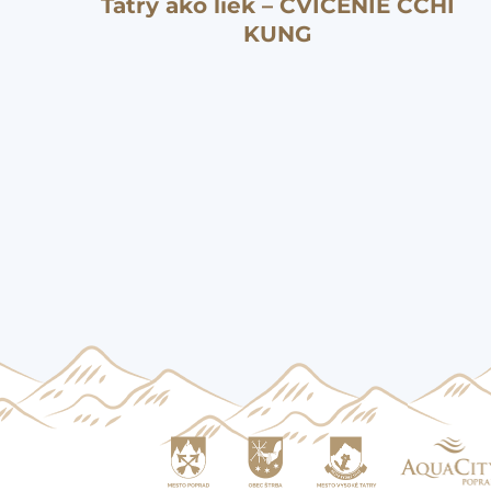
Tatry ako liek – CVIČENIE ČCHI
KUNG