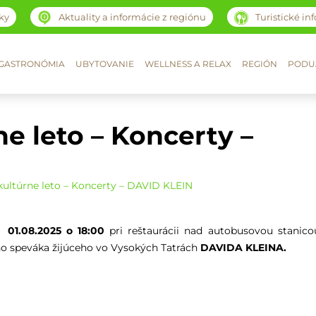
ky
Aktuality a informácie z regiónu
Turistické in
GASTRONÓMIA
UBYTOVANIE
WELLNESS A RELAX
REGIÓN
PODUJ
e leto – Koncerty –
kultúrne leto – Koncerty – DAVID KLEIN
si
01.08.2025 o 18:00
pri reštaurácii nad autobusovou stanico
o speváka žijúceho vo Vysokých Tatrách
DAVIDA KLEINA.