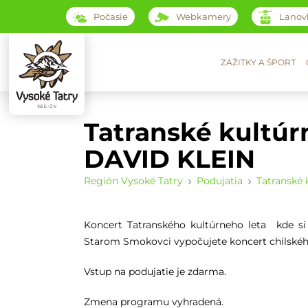
Počasie
Webkamery
Lanov
ZÁŽITKY A ŠPORT
Tatranské kultúrn
DAVID KLEIN
Región Vysoké Tatry
Podujatia
Tatranské 
Koncert Tatranského kultúrneho leta kde 
Starom Smokovci vypočujete koncert chilskéh
Vstup na podujatie je zdarma.
Zmena programu vyhradená.