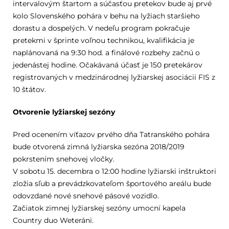
intervalovým štartom a súčasťou pretekov bude aj prvé
kolo Slovenského pohára v behu na lyžiach staršieho
dorastu a dospelých. V nedeľu program pokračuje
pretekmi v šprinte voľnou technikou, kvalifikácia je
naplánovaná na 9:30 hod. a finálové rozbehy začnú o
jedenástej hodine. Očakávaná účasť je 150 pretekárov
registrovaných v medzinárodnej lyžiarskej asociácii FIS z
10 štátov.
Otvorenie lyžiarskej sezóny
Pred ocenením víťazov prvého dňa Tatranského pohára
bude otvorená zimná lyžiarska sezóna 2018/2019
pokrstením snehovej vločky.
V sobotu 15. decembra o 12:00 hodine lyžiarski inštruktori
zložia sľub a prevádzkovateľom športového areálu bude
odovzdané nové snehové pásové vozidlo.
Začiatok zimnej lyžiarskej sezóny umocní kapela
Country duo Weteráni.