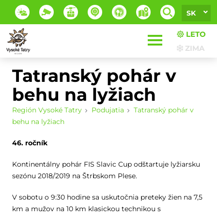
SK
LETO
ZIMA
Tatranský pohár v
behu na lyžiach
Región Vysoké Tatry
Podujatia
Tatranský pohár v
behu na lyžiach
46. ročník
Kontinentálny pohár FIS Slavic Cup odštartuje lyžiarsku
sezónu 2018/2019 na Štrbskom Plese.
V sobotu o 9:30 hodine sa uskutočnia preteky žien na 7,5
km a mužov na 10 km klasickou technikou s