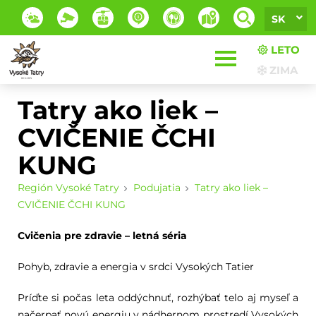
SK
LETO
ZIMA
Tatry ako liek –
CVIČENIE ČCHI
KUNG
Región Vysoké Tatry
Podujatia
Tatry ako liek –
CVIČENIE ČCHI KUNG
Cvičenia pre zdravie – letná séria
Pohyb, zdravie a energia v srdci Vysokých Tatier
Príďte si počas leta oddýchnuť, rozhýbať telo aj myseľ a
načerpať novú energiu v nádhernom prostredí Vysokých